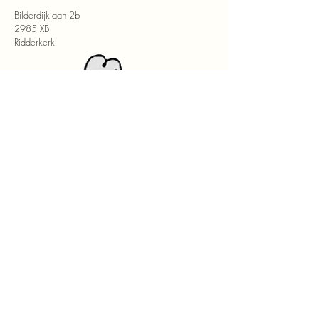
Bilderdijklaan 2b
2985 XB
Ridderkerk
www.taveri.nl
disclaimer